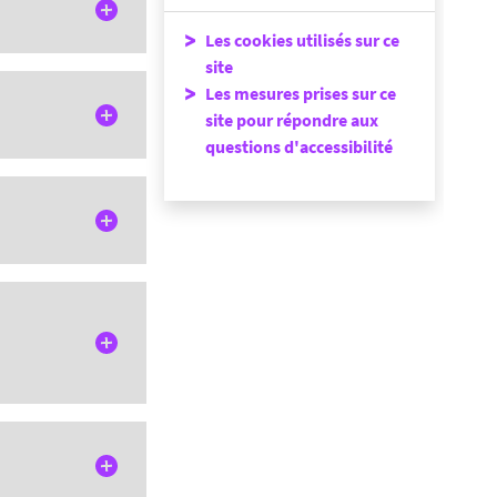
Les cookies utilisés sur ce
site
é.
Les mesures prises sur ce
site pour répondre aux
questions d'accessibilité
ion de Nantes
@univ-nantes.fr
de portail,
e dans le cadre du
 personnelles de
t de la protection