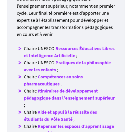
S’impliquer dans le LAB’EE
l’enseignement supérieur, notamment en premier
cycle. Leur finalité première est d’apporter une
expertise à l’établissement pour développer et
Proposer une communication ou une
accompagner les transformations pédagogiques
thématique pour un événement du LAB’EE
en cours et à venir.
En s'appuyant sur les travaux scientifiques et
Chaire UNESCO
Ressources Éducatives Libres
pédagogiques des chaires et membres associé·es, des
et Intelligence Artificielle
;
temps forts de rencontre entre les communautés
Chaire UNESCO
Pratiques de la philosophie
universitaires sont organisés. Vous pouvez
proposer
avec les enfants
;
une conférence
ou tout autre événement permettant
Chaire
Compétences en soins
d'engager une conversation autour de votre travail.
pharmaceutiques
;
Chaire
Itinéraires de développement
Le LAB'EE peut prendre le relais de
l'organisation de
pédagogique dans l’enseignement supérieur
l'événement
, de sa logistique et de sa
;
communication.
Chaire
Aide et appui à la réussite des
étudiants du Pôle Santé
;
Rejoindre le LAB’EE sans être rattaché à
Chaire
Repenser les espaces d’apprentissage
une chaire