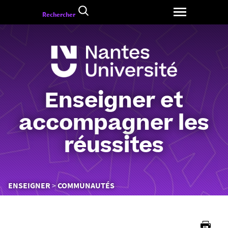
Aller
Rechercher
au
contenu
Enseigner et
accompagner les
réussites
Vous
ENSEIGNER
COMMUNAUTÉS
êtes
ici :